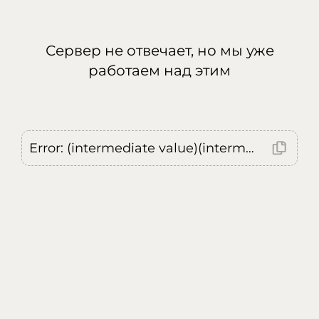
Сервер не отвечает, но мы уже
работаем над этим
Error: (intermediate value)(intermediate value)(intermediate value).replaceAll is not a function