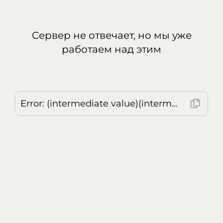
Сервер не отвечает, но мы уже
работаем над этим
Error: (intermediate value)(intermediate value)(intermediate value).replaceAll is not a function