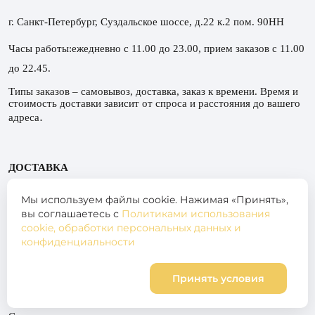
г. Санкт-Петербург, Суздальское шоссе, д.22 к.2 пом. 90НН
Часы работы:ежедневно с 11.00 до 23.00, прием заказов с 11.00
до 22.45.
Типы заказов – самовывоз, доставка, заказ к времени. Время и
стоимость доставки зависит от спроса и расстояния до вашего
.
адреса
ДОСТАВКА
При доставке в Приморский и Выборгский районы (зеленая
Мы используем файлы cookie. Нажимая «Принять»,
и желтая зоны доставки) оформление и оплата
вы соглашаетесь с
Политиками использования
производится на сайте.
Сумма доставки отображается при
оформлении заказа.
cookie, обработки персональных данных и
конфиденциальности
Красная зона (зона 1):
ЖК Окла, ЖК Заповедный парк, ЖК
Принять условия
Корзина
0
Френдс, ЖК Орловский парк, ЖК Новоорловский, ЖК Новая