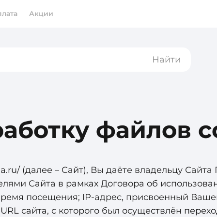
плата
Акции
Найти
работку файлов c
a.ru/
(далее – Сайт), Вы даёте владельцу Сайта
ями Сайта в рамках Договора об использован
 время посещения; IP‑адрес, присвоенный Ваше
URL сайта, с которого был осуществлён перех