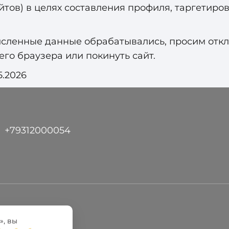
йтов) в целях составления профиля, таргетиро
сленные данные обрабатывались, просим отклю
го браузера или покинуть сайт.
5.2026
+79312000054
», вы