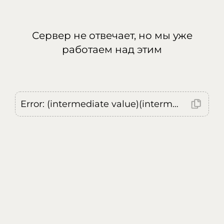
Сервер не отвечает, но мы уже
работаем над этим
Error: (intermediate value)(intermediate value)(intermediate value).replaceAll is not a function