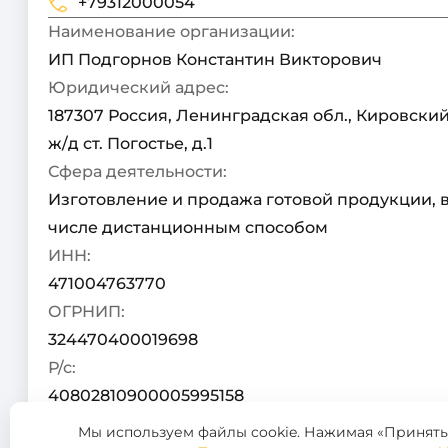
+79312000054
Наименование организации:
ИП Подгорнов Константин Викторович
Юридический адрес:
187307 Россия, Ленинградская обл., Кировский 
ж/д ст. Погостье, д.1
Сфера деятельности:
Изготовление и продажа готовой продукции, в
числе дистанционным способом
ИНН:
471004763770
ОГРНИП:
324470400019698
Р/с:
40802810900005995158
К/с:
Мы используем файлы cookie. Нажимая «Принять