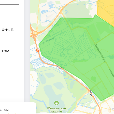
р-н, п.
 том
», вы