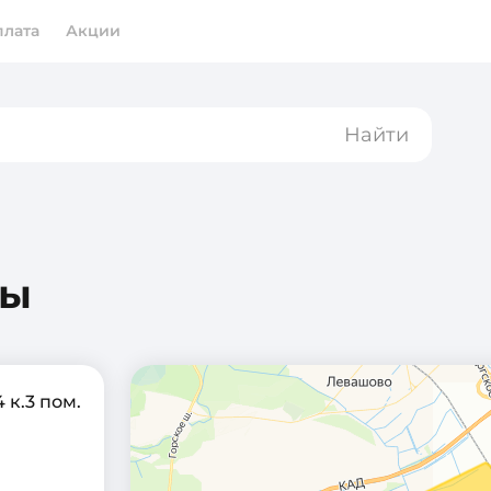
плата
Акции
Найти
ты
 к.3 пом.