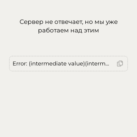
Сервер не отвечает, но мы уже
работаем над этим
Error: (intermediate value)(intermediate value)(intermediate value).replaceAll is not a function