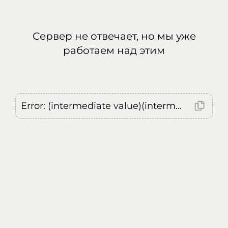
Сервер не отвечает, но мы уже
работаем над этим
Error: (intermediate value)(intermediate value)(intermediate value).replaceAll is not a function