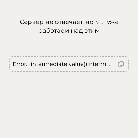
Сервер не отвечает, но мы уже
работаем над этим
Error: (intermediate value)(intermediate value)(intermediate value).replaceAll is not a function