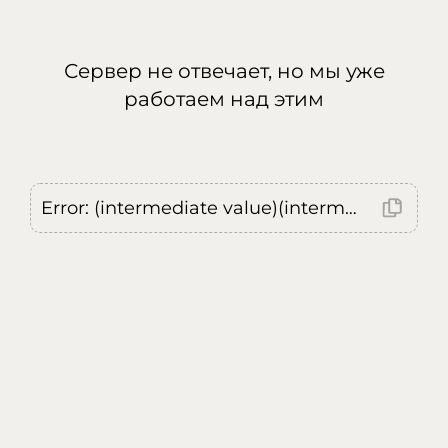
Сервер не отвечает, но мы уже
работаем над этим
Error: (intermediate value)(intermediate value)(intermediate value).replaceAll is not a function