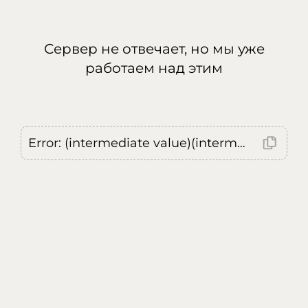
Сервер не отвечает, но мы уже
работаем над этим
Error: (intermediate value)(intermediate value)(intermediate value).replaceAll is not a function