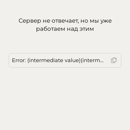
Сервер не отвечает, но мы уже
работаем над этим
Error: (intermediate value)(intermediate value)(intermediate value).replaceAll is not a function