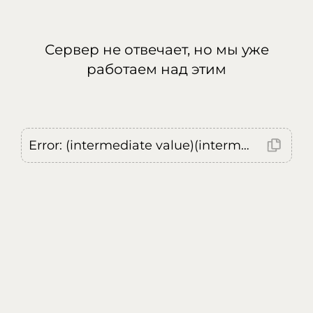
Сервер не отвечает, но мы уже
работаем над этим
Error: (intermediate value)(intermediate value)(intermediate value).replaceAll is not a function