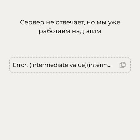
Сервер не отвечает, но мы уже
работаем над этим
Error: (intermediate value)(intermediate value)(intermediate value).replaceAll is not a function