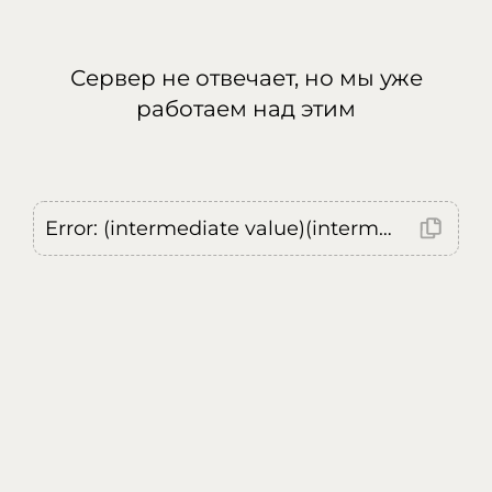
Сервер не отвечает, но мы уже
работаем над этим
Error: (intermediate value)(intermediate value)(intermediate value).replaceAll is not a function