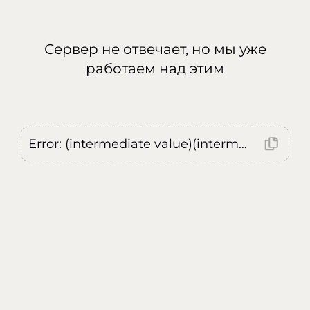
Сервер не отвечает, но мы уже
работаем над этим
Error: (intermediate value)(intermediate value)(intermediate value).replaceAll is not a function