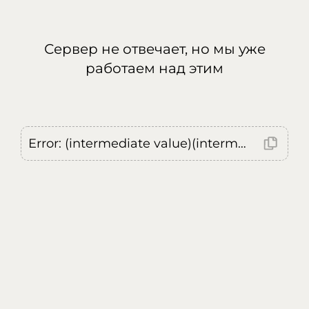
Сервер не отвечает, но мы уже
работаем над этим
Error: (intermediate value)(intermediate value)(intermediate value).replaceAll is not a function