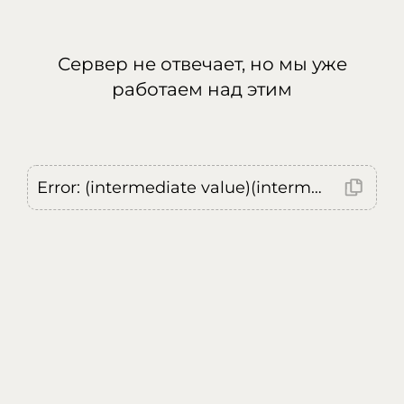
Сервер не отвечает, но мы уже
работаем над этим
Error: (intermediate value)(intermediate value)(intermediate value).replaceAll is not a function