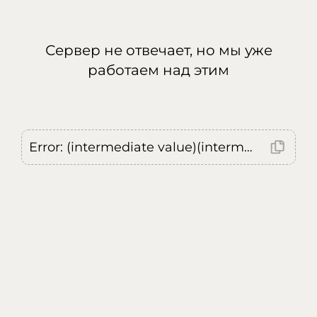
Сервер не отвечает, но мы уже
работаем над этим
Error: (intermediate value)(intermediate value)(intermediate value).replaceAll is not a function